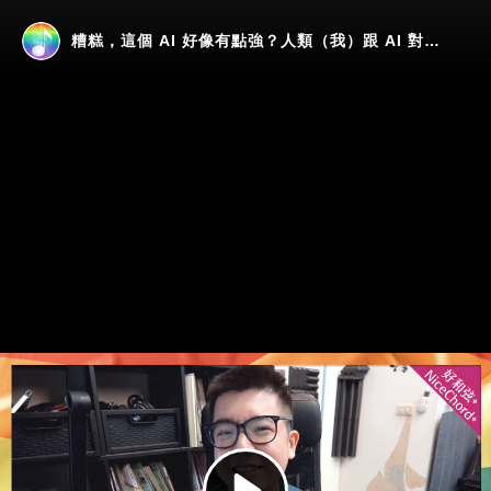
糟糕，這個 AI 好像有點強？人類（我）跟 AI 對決音樂後製！
Play